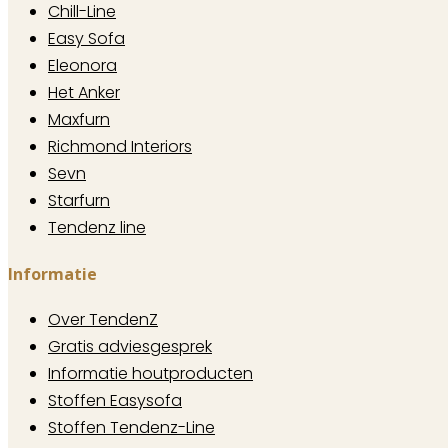
Chill-Line
Easy Sofa
Eleonora
Het Anker
Maxfurn
Richmond Interiors
Sevn
Starfurn
Tendenz line
Informatie
Over TendenZ
Gratis adviesgesprek
Informatie houtproducten
Stoffen Easysofa
Stoffen Tendenz-Line