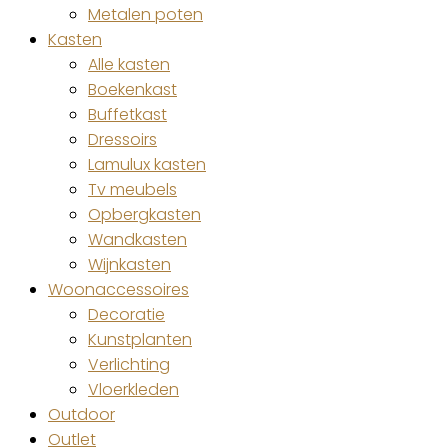
Metalen poten
Kasten
Alle kasten
Boekenkast
Buffetkast
Dressoirs
Lamulux kasten
Tv meubels
Opbergkasten
Wandkasten
Wijnkasten
Woonaccessoires
Decoratie
Kunstplanten
Verlichting
Vloerkleden
Outdoor
Outlet