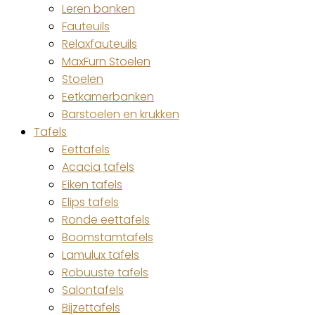
Leren banken
Fauteuils
Relaxfauteuils
MaxFurn Stoelen
Stoelen
Eetkamerbanken
Barstoelen en krukken
Tafels
Eettafels
Acacia tafels
Eiken tafels
Elips tafels
Ronde eettafels
Boomstamtafels
Lamulux tafels
Robuuste tafels
Salontafels
Bijzettafels