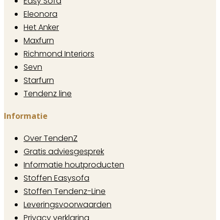
Easy Sofa
Eleonora
Het Anker
Maxfurn
Richmond Interiors
Sevn
Starfurn
Tendenz line
Informatie
Over TendenZ
Gratis adviesgesprek
Informatie houtproducten
Stoffen Easysofa
Stoffen Tendenz-Line
Leveringsvoorwaarden
Privacy verklaring