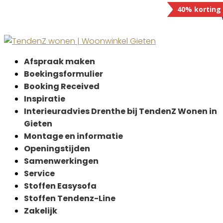
25% korting
30% korting
30% korting
25% korting
40% korting
Afspraak maken
Boekingsformulier
Booking Received
Inspiratie
Interieuradvies Drenthe bij TendenZ Wonen in
Gieten
Montage en informatie
Openingstijden
Samenwerkingen
Service
Stoffen Easysofa
Stoffen Tendenz-Line
Zakelijk