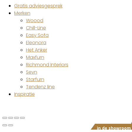
Gratis adviesgesprek
Merken
Woood
Chill-Line
Easy Sofa
Eleonora
Het Anker
Maxfurn
Richmond Interiors
Sevn
Starfurn
Tendenz line
Inspiratie
in de showroom
in de showroom
in de showroom
in de showroom
in de showroom
in de showroom
in de showroom
in de showroom