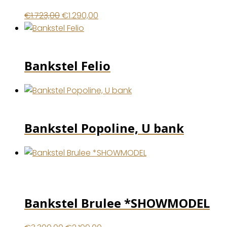
Oorspronkelijke
Huidige
€
1.723,00
€
1.290,00
prijs
prijs
was:
is:
€1.723,00.
€1.290,00.
Bankstel Felio
Bankstel Popoline, U bank
Bankstel Brulee *SHOWMODEL