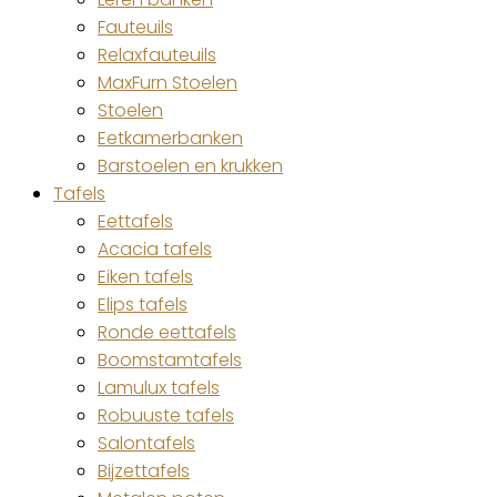
Fauteuils
Relaxfauteuils
MaxFurn Stoelen
Stoelen
Eetkamerbanken
Barstoelen en krukken
Tafels
Eettafels
Acacia tafels
Eiken tafels
Elips tafels
Ronde eettafels
Boomstamtafels
Lamulux tafels
Robuuste tafels
Salontafels
Bijzettafels