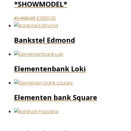
*SHOWMODEL*
Oorspronkelijke
Huidige
€
1.498,00
€
889,00
prijs
prijs
was:
is:
Bankstel Edmond
€1.498,00.
€889,00.
Elementenbank Loki
Elementen bank Square