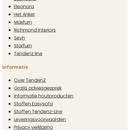
Eleonora
Het Anker
Maxfurn
Richmond Interiors
Sevn
Starfurn
Tendenz line
Informatie
Over TendenZ
Gratis adviesgesprek
Informatie houtproducten
Stoffen Easysofa
Stoffen Tendenz-Line
Leveringsvoorwaarden
Privacy verklaring