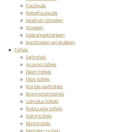
Fauteuils
Relaxfauteuils
MaxFurn Stoelen
Stoelen
Eetkamerbanken
Barstoelen en krukken
Tafels
Eettafels
Acacia tafels
Eiken tafels
Elips tafels
Ronde eettafels
Boomstamtafels
Lamulux tafels
Robuuste tafels
Salontafels
Bijzettafels
Metalen poten