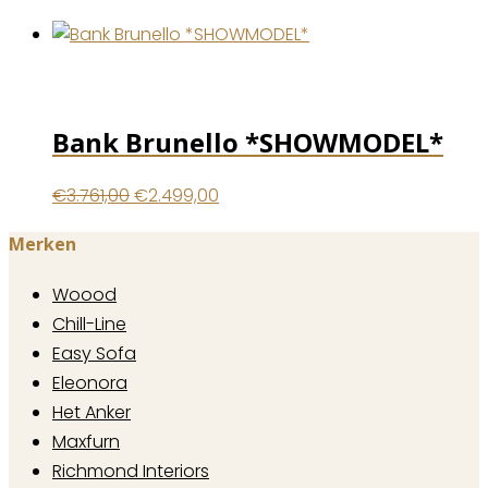
Bank Brunello *SHOWMODEL*
Oorspronkelijke
Huidige
€
3.761,00
€
2.499,00
prijs
prijs
Merken
was:
is:
€3.761,00.
€2.499,00.
Woood
Chill-Line
Easy Sofa
Eleonora
Het Anker
Maxfurn
Richmond Interiors