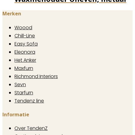
Merken
Woood
Chill-Line
Easy Sofa
Eleonora
Het Anker
Maxfurn
Richmond Interiors
Sevn
Starfurn
Tendenz line
Informatie
Over TendenZ