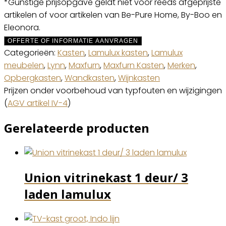
*Gunstige prijsopgave geldt niet voor reeds afgeprijste
artikelen of voor artikelen van Be-Pure Home, By-Boo en
Eleonora.
OFFERTE OF INFORMATIE AANVRAGEN
Categorieën:
Kasten
,
Lamulux kasten
,
Lamulux
meubelen
,
Lynn
,
Maxfurn
,
Maxfurn Kasten
,
Merken
,
Opbergkasten
,
Wandkasten
,
Wijnkasten
Prijzen onder voorbehoud van typfouten en wijzigingen
(
AGV artikel IV-4
)
Gerelateerde producten
Union vitrinekast 1 deur/ 3
laden lamulux