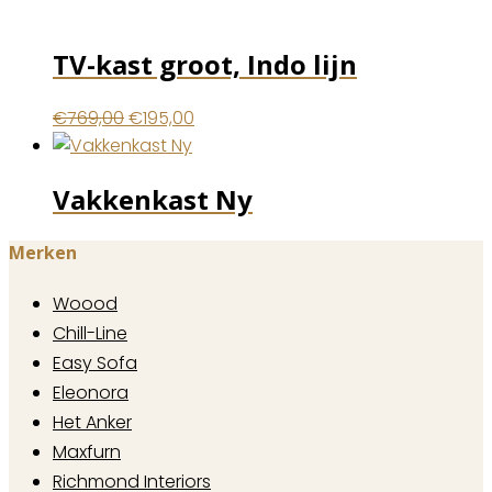
TV-kast groot, Indo lijn
Oorspronkelijke
Huidige
€
769,00
€
195,00
prijs
prijs
was:
is:
Vakkenkast Ny
€769,00.
€195,00.
Merken
Woood
Chill-Line
Easy Sofa
Eleonora
Het Anker
Maxfurn
Richmond Interiors