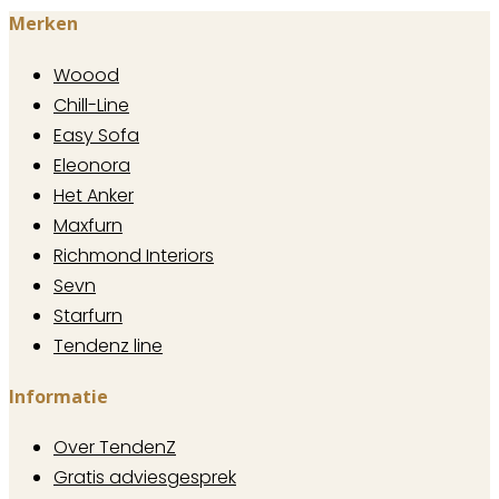
Merken
Woood
Chill-Line
Easy Sofa
Eleonora
Het Anker
Maxfurn
Richmond Interiors
Sevn
Starfurn
Tendenz line
Informatie
Over TendenZ
Gratis adviesgesprek