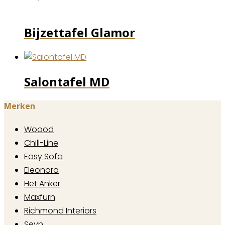
Bijzettafel Glamor
Salontafel MD
Merken
Woood
Chill-Line
Easy Sofa
Eleonora
Het Anker
Maxfurn
Richmond Interiors
Sevn