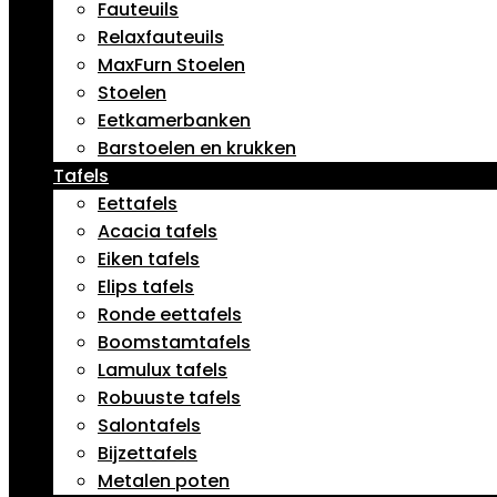
Fauteuils
Relaxfauteuils
MaxFurn Stoelen
Stoelen
Eetkamerbanken
Barstoelen en krukken
Tafels
Eettafels
Acacia tafels
Eiken tafels
Elips tafels
Ronde eettafels
Boomstamtafels
Lamulux tafels
Robuuste tafels
Salontafels
Bijzettafels
Metalen poten