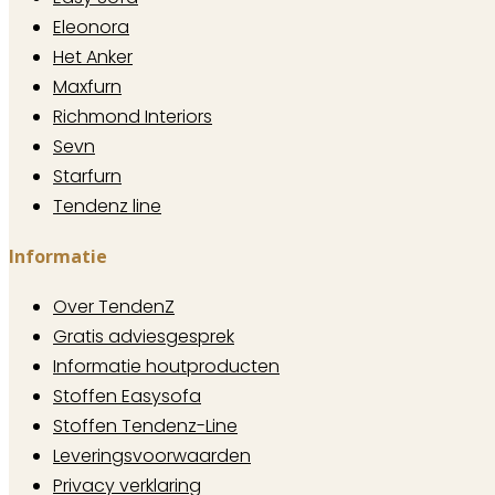
Eleonora
Het Anker
Maxfurn
Richmond Interiors
Sevn
Starfurn
Tendenz line
Informatie
Over TendenZ
Gratis adviesgesprek
Informatie houtproducten
Stoffen Easysofa
Stoffen Tendenz-Line
Leveringsvoorwaarden
Privacy verklaring