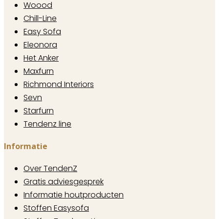
Woood
Chill-Line
Easy Sofa
Eleonora
Het Anker
Maxfurn
Richmond Interiors
Sevn
Starfurn
Tendenz line
Informatie
Over TendenZ
Gratis adviesgesprek
Informatie houtproducten
Stoffen Easysofa