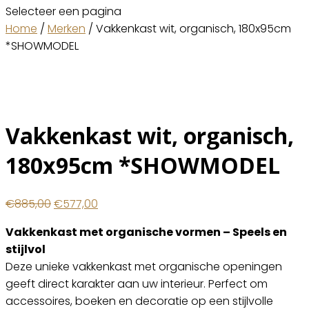
Selecteer een pagina
Home
/
Merken
/ Vakkenkast wit, organisch, 180x95cm
*SHOWMODEL
Vakkenkast wit, organisch,
180x95cm *SHOWMODEL
Oorspronkelijke
Huidige
€
885,00
€
577,00
prijs
prijs
Vakkenkast met organische vormen – Speels en
was:
is:
stijlvol
€885,00.
€577,00.
Deze unieke vakkenkast met organische openingen
geeft direct karakter aan uw interieur. Perfect om
accessoires, boeken en decoratie op een stijlvolle