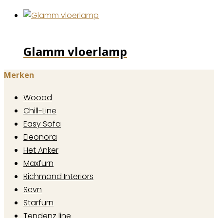
Glamm vloerlamp
Merken
Woood
Chill-Line
Easy Sofa
Eleonora
Het Anker
Maxfurn
Richmond Interiors
Sevn
Starfurn
Tendenz line