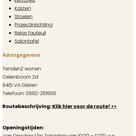
Eettafels
Kasten
Stoelen
Projectinrichting
Relax fauteuil
Salontafel
Adresgegevens
TendenZ wonen
Oelenboom 2d
9461 VA Gieten
Telefoon: 0592-261956
Routebeschrijving:
Klik hier voor de route! >>
Openingstijden:
Van Dinsdag t/m Zaterdag van 10:00 – 17:00 uur