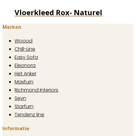
Vloerkleed Rox- Naturel
Merken
Woood
Chill-Line
Easy Sofa
Eleonora
Het Anker
Maxfurn
Richmond Interiors
Sevn
Starfurn
Tendenz line
Informatie