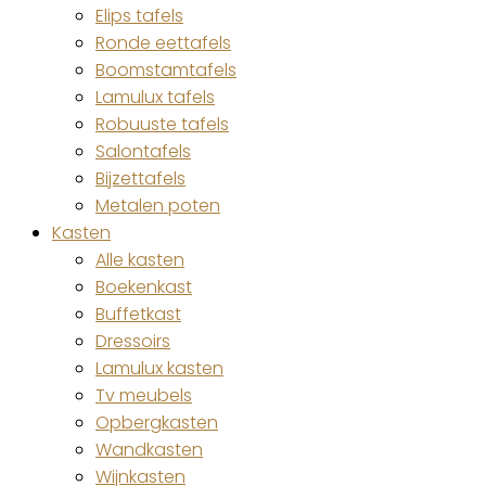
Elips tafels
Ronde eettafels
Boomstamtafels
Lamulux tafels
Robuuste tafels
Salontafels
Bijzettafels
Metalen poten
Kasten
Alle kasten
Boekenkast
Buffetkast
Dressoirs
Lamulux kasten
Tv meubels
Opbergkasten
Wandkasten
Wijnkasten