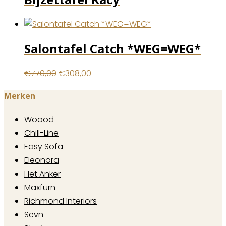
Salontafel Catch *WEG=WEG*
Oorspronkelijke
Huidige
€
770,00
€
308,00
prijs
prijs
Merken
was:
is:
€770,00.
€308,00.
Woood
Chill-Line
Easy Sofa
Eleonora
Het Anker
Maxfurn
Richmond Interiors
Sevn