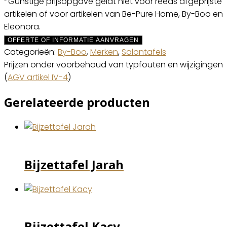
*Gunstige prijsopgave geldt niet voor reeds afgeprijste
artikelen of voor artikelen van Be-Pure Home, By-Boo en
Eleonora.
OFFERTE OF INFORMATIE AANVRAGEN
Categorieën:
By-Boo
,
Merken
,
Salontafels
Prijzen onder voorbehoud van typfouten en wijzigingen
(
AGV artikel IV-4
)
Gerelateerde producten
Bijzettafel Jarah
Bijzettafel Kacy