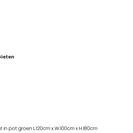
Gieten
 in pot groen L.120cm x W.100cm x H.180cm