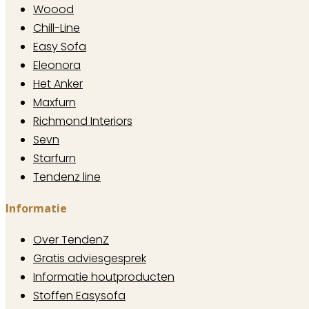
Woood
Chill-Line
Easy Sofa
Eleonora
Het Anker
Maxfurn
Richmond Interiors
Sevn
Starfurn
Tendenz line
Informatie
Over TendenZ
Gratis adviesgesprek
Informatie houtproducten
Stoffen Easysofa