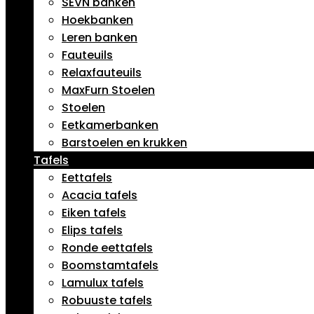
SEVN banken
Hoekbanken
Leren banken
Fauteuils
Relaxfauteuils
MaxFurn Stoelen
Stoelen
Eetkamerbanken
Barstoelen en krukken
Tafels
Eettafels
Acacia tafels
Eiken tafels
Elips tafels
Ronde eettafels
Boomstamtafels
Lamulux tafels
Robuuste tafels