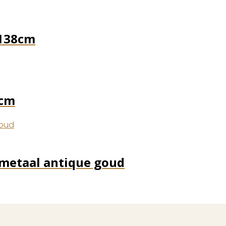
 138cm
8cm
t/metaal antique goud