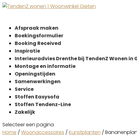
Afspraak maken
Boekingsformulier
Booking Received
Inspiratie
Interieuradvies Drenthe bij TendenZ Wonen in 
Montage en informatie
Openingstijden
Samenwerkingen
Service
Stoffen Easysofa
Stoffen Tendenz-Line
Zakelijk
Selecteer een pagina
Home
/
Woonaccessoires
/
Kunstplanten
/ Bananenplant