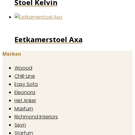
Stoel Kelvin
Eetkamerstoel Axa
Merken
Woood
Chill-Line
Easy Sofa
Eleonora
Het Anker
Maxfurn
Richmond Interiors
Sevn
Starfurn