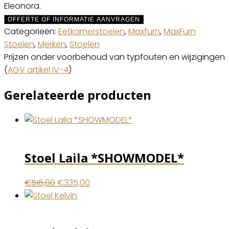
Eleonora.
OFFERTE OF INFORMATIE AANVRAGEN
Categorieën:
Eetkamerstoelen
,
Maxfurn
,
MaxFurn
Stoelen
,
Merken
,
Stoelen
Prijzen onder voorbehoud van typfouten en wijzigingen
(
AGV artikel IV-4
)
Gerelateerde producten
Stoel Laila *SHOWMODEL*
Oorspronkelijke
Huidige
€
516,00
€
335,00
prijs
prijs
was:
is:
€516,00.
€335,00.