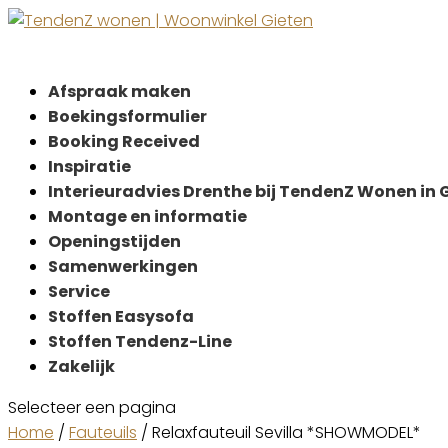
Afspraak maken
Boekingsformulier
Booking Received
Inspiratie
Interieuradvies Drenthe bij TendenZ Wonen in 
Montage en informatie
Openingstijden
Samenwerkingen
Service
Stoffen Easysofa
Stoffen Tendenz-Line
Zakelijk
Selecteer een pagina
Home
/
Fauteuils
/ Relaxfauteuil Sevilla *SHOWMODEL*