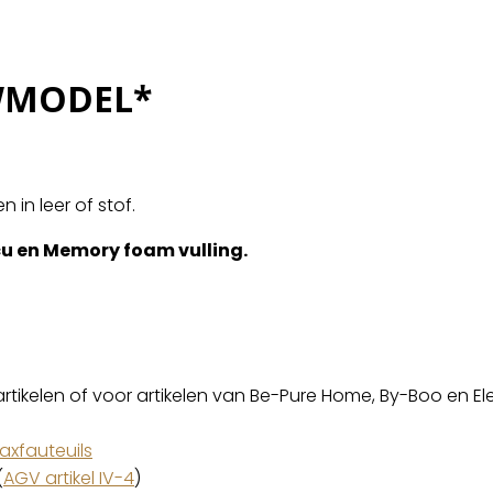
OWMODEL*
n in leer of stof.
cu en Memory foam vulling.
artikelen of voor artikelen van Be-Pure Home, By-Boo en El
axfauteuils
(
AGV artikel IV-4
)