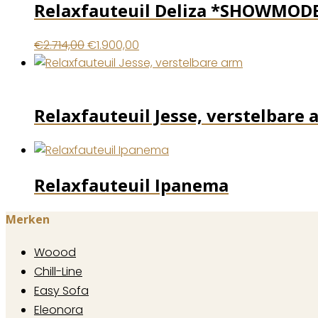
Relaxfauteuil Deliza *SHOWMOD
Oorspronkelijke
Huidige
€
2.714,00
€
1.900,00
prijs
prijs
was:
is:
€2.714,00.
€1.900,00.
Relaxfauteuil Jesse, verstelbare 
Relaxfauteuil Ipanema
Merken
Woood
Chill-Line
Easy Sofa
Eleonora