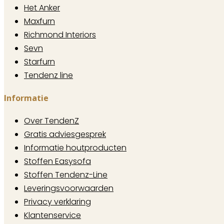
Het Anker
Maxfurn
Richmond Interiors
Sevn
Starfurn
Tendenz line
Informatie
Over TendenZ
Gratis adviesgesprek
Informatie houtproducten
Stoffen Easysofa
Stoffen Tendenz-Line
Leveringsvoorwaarden
Privacy verklaring
Klantenservice