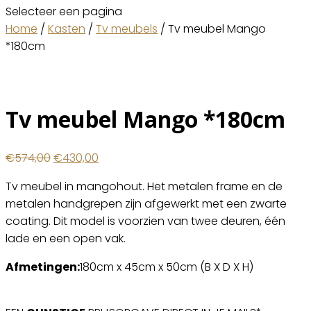
Selecteer een pagina
Home
/
Kasten
/
Tv meubels
/ Tv meubel Mango
*180cm
Tv meubel Mango *180cm
Oorspronkelijke
Huidige
€
574,00
€
430,00
prijs
prijs
Tv meubel in mangohout. Het metalen frame en de
was:
is:
metalen handgrepen zijn afgewerkt met een zwarte
€574,00.
€430,00.
coating. Dit model is voorzien van twee deuren, één
lade en een open vak.
Afmetingen:
180cm x 45cm x 50cm (B X D X H)