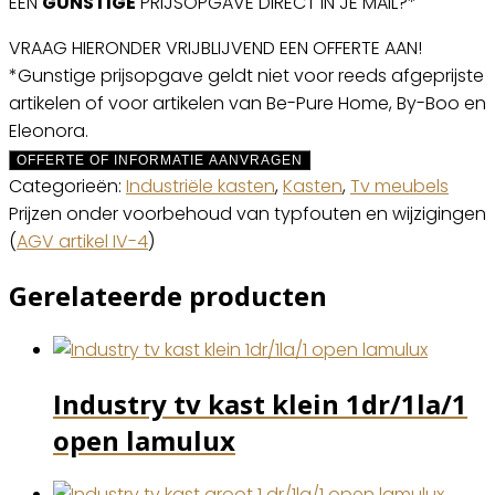
EEN
GUNSTIGE
PRIJSOPGAVE DIRECT IN JE MAIL?*
VRAAG HIERONDER VRIJBLIJVEND EEN OFFERTE AAN!
*Gunstige prijsopgave geldt niet voor reeds afgeprijste
artikelen of voor artikelen van Be-Pure Home, By-Boo en
Eleonora.
OFFERTE OF INFORMATIE AANVRAGEN
Categorieën:
Industriële kasten
,
Kasten
,
Tv meubels
Prijzen onder voorbehoud van typfouten en wijzigingen
(
AGV artikel IV-4
)
Gerelateerde producten
Industry tv kast klein 1dr/1la/1
open lamulux