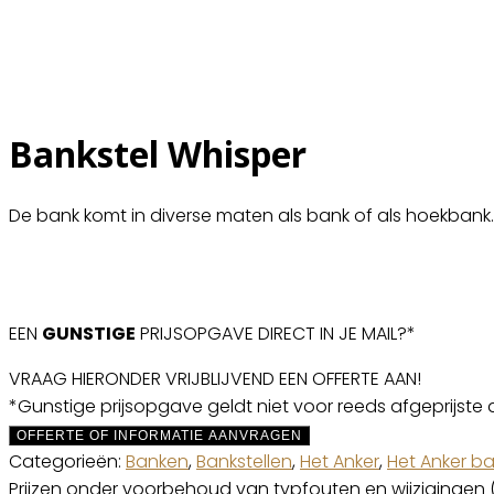
Bankstel Whisper
De bank komt in diverse maten als bank of als hoekbank.
EEN
GUNSTIGE
PRIJSOPGAVE DIRECT IN JE MAIL?*
VRAAG HIERONDER VRIJBLIJVEND EEN OFFERTE AAN!
*Gunstige prijsopgave geldt niet voor reeds afgeprijste 
OFFERTE OF INFORMATIE AANVRAGEN
Categorieën:
Banken
,
Bankstellen
,
Het Anker
,
Het Anker b
Prijzen onder voorbehoud van typfouten en wijzigingen 