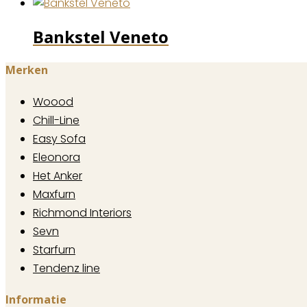
Bankstel Veneto
Merken
Woood
Chill-Line
Easy Sofa
Eleonora
Het Anker
Maxfurn
Richmond Interiors
Sevn
Starfurn
Tendenz line
Informatie