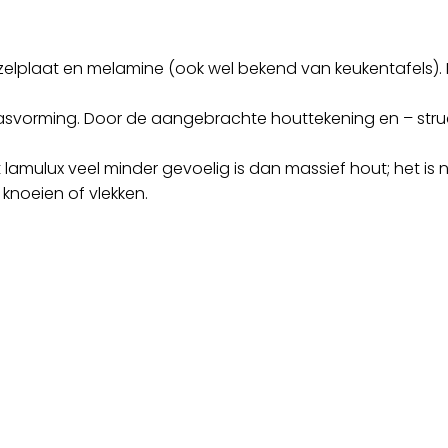
zelplaat en melamine (ook wel bekend van keukentafels). 
r krasvorming. Door de aangebrachte houttekening en – stru
lamulux veel minder gevoelig is dan massief hout; het is n
knoeien of vlekken.