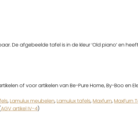
baar. De afgebeelde tafel is in de kleur ‘Old piano’ en he
artikelen of voor artikelen van Be-Pure Home, By-Boo en El
fels
,
Lamulux meubelen
,
Lamulux tafels
,
Maxfurn
,
MaxFurn T
(
AGV artikel IV-4
)