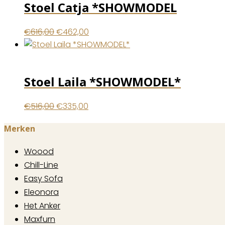
Stoel Catja *SHOWMODEL
Oorspronkelijke
Huidige
€
616,00
€
462,00
prijs
prijs
was:
is:
€616,00.
€462,00.
Stoel Laila *SHOWMODEL*
Oorspronkelijke
Huidige
€
516,00
€
335,00
prijs
prijs
Merken
was:
is:
€516,00.
€335,00.
Woood
Chill-Line
Easy Sofa
Eleonora
Het Anker
Maxfurn