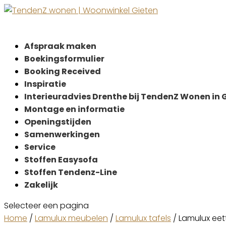
Afspraak maken
Boekingsformulier
Booking Received
Inspiratie
Interieuradvies Drenthe bij TendenZ Wonen in 
Montage en informatie
Openingstijden
Samenwerkingen
Service
Stoffen Easysofa
Stoffen Tendenz-Line
Zakelijk
Selecteer een pagina
Home
/
Lamulux meubelen
/
Lamulux tafels
/ Lamulux eet