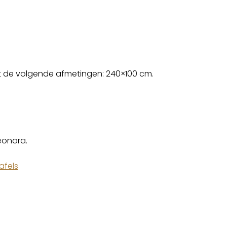
eft de volgende afmetingen: 240×100 cm.
eonora.
afels