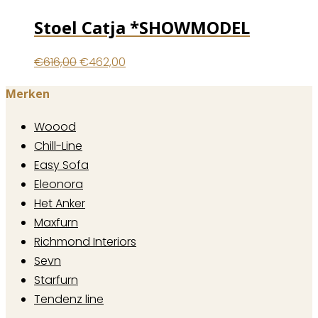
Stoel Catja *SHOWMODEL
Oorspronkelijke
Huidige
€
616,00
€
462,00
prijs
prijs
Merken
was:
is:
€616,00.
€462,00.
Woood
Chill-Line
Easy Sofa
Eleonora
Het Anker
Maxfurn
Richmond Interiors
Sevn
Starfurn
Tendenz line