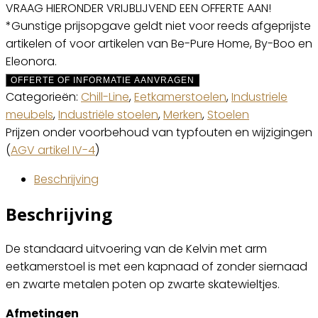
VRAAG HIERONDER VRIJBLIJVEND EEN OFFERTE AAN!
*Gunstige prijsopgave geldt niet voor reeds afgeprijste
artikelen of voor artikelen van Be-Pure Home, By-Boo en
Eleonora.
OFFERTE OF INFORMATIE AANVRAGEN
Categorieën:
Chill-Line
,
Eetkamerstoelen
,
Industriele
meubels
,
Industriële stoelen
,
Merken
,
Stoelen
Prijzen onder voorbehoud van typfouten en wijzigingen
(
AGV artikel IV-4
)
Beschrijving
Beschrijving
De standaard uitvoering van de Kelvin met arm
eetkamerstoel is met een kapnaad of zonder siernaad
en zwarte metalen poten op zwarte skatewieltjes.
Afmetingen