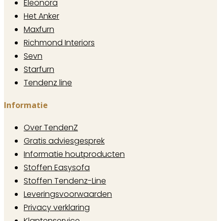
Eleonora
Het Anker
Maxfurn
Richmond Interiors
Sevn
Starfurn
Tendenz line
Informatie
Over TendenZ
Gratis adviesgesprek
Informatie houtproducten
Stoffen Easysofa
Stoffen Tendenz-Line
Leveringsvoorwaarden
Privacy verklaring
Klantenservice