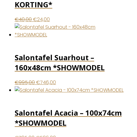
KORTING*
Oorspronkelijke
Huidige
€
40,00
€
24,00
prijs
prijs
was:
is:
€40,00.
€24,00.
Salontafel Suarhout –
160x48cm *SHOWMODEL
Oorspronkelijke
Huidige
€
995,00
€
746,00
prijs
prijs
was:
is:
€995,00.
€746,00.
Salontafel Acacia – 100x74cm
*SHOWMODEL