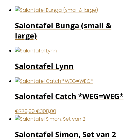
Salontafel Bunga (small &
large)
Salontafel Lynn
Salontafel Catch *WEG=WEG*
Oorspronkelijke
Huidige
€
770,00
€
308,00
prijs
prijs
was:
is:
Salontafel Simon, Set van 2
€770,00.
€308,00.