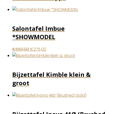
Salontafel Imbue
*SHOWMODEL
Oorspronkelijke
Huidige
€
550,00
€
275,00
prijs
prijs
was:
is:
€550,00.
€275,00.
Bijzettafel Kimble klein &
groot