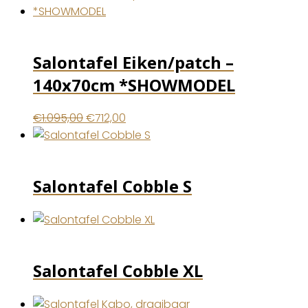
was:
is:
€699,00.
€489,00.
Salontafel Eiken/patch –
140x70cm *SHOWMODEL
Oorspronkelijke
Huidige
€
1.095,00
€
712,00
prijs
prijs
was:
is:
€1.095,00.
€712,00.
Salontafel Cobble S
Salontafel Cobble XL