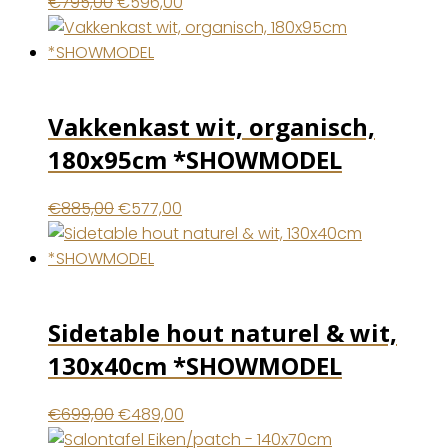
Oorspronkelijke
Huidige
€
795,00
€
596,00
prijs
prijs
was:
is:
€795,00.
€596,00.
Vakkenkast wit, organisch,
180x95cm *SHOWMODEL
Oorspronkelijke
Huidige
€
885,00
€
577,00
prijs
prijs
was:
is:
€885,00.
€577,00.
Sidetable hout naturel & wit,
130x40cm *SHOWMODEL
Oorspronkelijke
Huidige
€
699,00
€
489,00
prijs
prijs