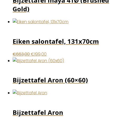
Bijzettafel Inaya 41Ø (Brushed
Gold)
Eiken salontafel, 131x70cm
Oorspronkelijke
Huidige
€
663,00
€
199,00
prijs
prijs
was:
is:
€663,00.
€199,00.
Bijzettafel Aron (60×60)
Bijzettafel Aron