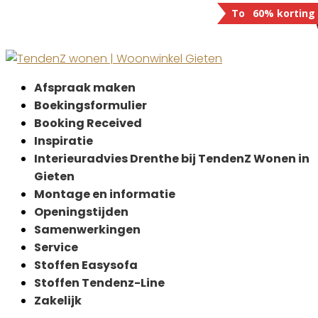
Tot 80% korting
25% korting
25% korting
35% korting
30% korting
35% korting
50% korting
70% korting
60% korting
Afspraak maken
Boekingsformulier
Booking Received
Inspiratie
Interieuradvies Drenthe bij TendenZ Wonen in
Gieten
Montage en informatie
Openingstijden
Samenwerkingen
Service
Stoffen Easysofa
Stoffen Tendenz-Line
Zakelijk