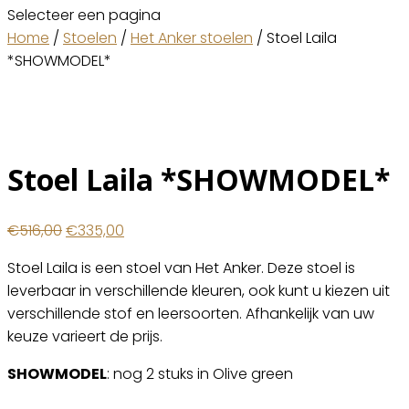
Selecteer een pagina
Home
/
Stoelen
/
Het Anker stoelen
/ Stoel Laila
*SHOWMODEL*
Stoel Laila *SHOWMODEL*
Oorspronkelijke
Huidige
€
516,00
€
335,00
prijs
prijs
Stoel Laila is een stoel van Het Anker. Deze stoel is
was:
is:
leverbaar in verschillende kleuren, ook kunt u kiezen uit
€516,00.
€335,00.
verschillende stof en leersoorten. Afhankelijk van uw
keuze varieert de prijs.
SHOWMODEL
: nog 2 stuks in Olive green